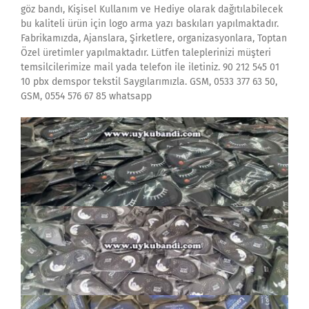
göz bandı, Kişisel Kullanım ve Hediye olarak dağıtılabilecek
bu kaliteli ürün için logo arma yazı baskıları yapılmaktadır.
Fabrikamızda, Ajanslara, Şirketlere, organizasyonlara, Toptan
Özel üretimler yapılmaktadır. Lütfen taleplerinizi müşteri
temsilcilerimize mail yada telefon ile iletiniz. 90 212 545 01
10 pbx demspor tekstil Saygılarımızla. GSM, 0533 377 63 50,
GSM, 0554 576 67 85 whatsapp