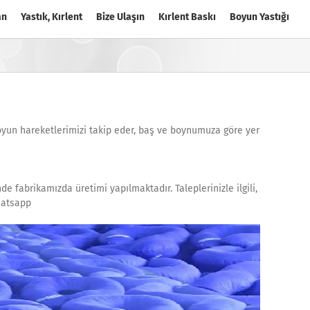
an
Yastık, Kırlent
Bize Ulaşın
Kırlent Baskı
Boyun Yastığı
 boyun hareketlerimizi takip eder, baş ve boynumuza göre yer
inde fabrikamızda üretimi yapılmaktadır. Taleplerinizle ilgili,
whatsapp