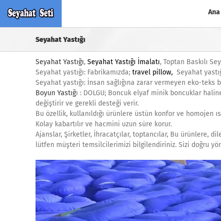
Skip
Ana
to
content
Seyahat Yastığı
Seyahat Yastığı
,
Seyahat Yastığı İmalatı
, Toptan Baskılı Sey
Seyahat yastığı: Fabrikamızda;
travel pillow
,
Seyahat yastığ
Seyahat yastığı: İnsan sağlığına zarar vermeyen eko-teks be
Boyun Yastığ
ı : DOLGU; Boncuk elyaf minik boncuklar haline
değiştirir ve gerekli desteği verir.
Bu özellik, kullanıldığı ürünlere üstün konfor ve homojen ısı 
Kolay kabartılır ve hacmini uzun süre korur.
Ajanslar, Şirketler, İhracatçılar, toptancılar, Bu ürünlere, d
lütfen müşteri temsilcilerimizi bilgilendiriniz. Sizi doğru