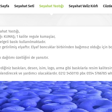
 Sayfa
Seyahat Seti
Seyahat Yastığı
Seyahat Valiz Kılıfı
Cüzd
ahat Yastığı,
ı: KUMAŞ; 1 kalite regule kumaşlar,
lgeli baskı kullanılmaktadır.
 getirilmiş elyaftır. Elyaf boncuklar birbirinden bağımsız olduğu için
dağılımı özelliğini de yansıtır.
ilediğiniz baskıları, desen, isim, logo, arma gibi baskılarla resim kalites
 yönlendirecek ve yardımcı olacaklardır. 0212 5450110 pbx 0554 5766785 