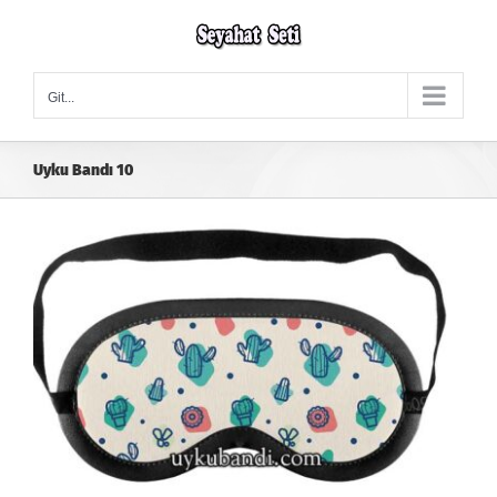
Skip
to
content
Git...
Uyku Bandı 10