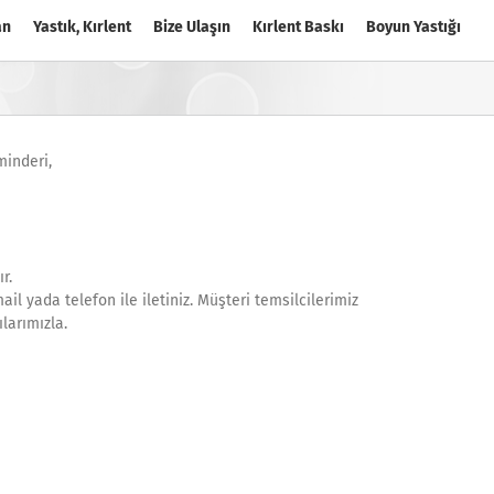
an
Yastık, Kırlent
Bize Ulaşın
Kırlent Baskı
Boyun Yastığı
minderi,
r.
il yada telefon ile iletiniz. Müşteri temsilcilerimiz
larımızla.