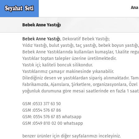
Skip
Ana
to
content
Bebek Anne Yastığı
Bebek Anne Yastığı
, Dekoratif Bebek Yastığı;
Yıldız Yastığı, bulut yastığı, taç yastığı, bebek boyun yastı
Bebek Anne Yastıklarında kullanılan kumaşlar, 1.kalite reg
Yastıklar toptan talepler üzerine üretilmektedir.
Yastık içi; kaliteli boncuk silikondur.
Yastıklarımız çamaşır makinesinde yıkanabilir.
Dilediğiniz desen ve yastıklardan sipariş alınmaktadır. Tam
Fabrikamızda, Ajanslara, Şirketlere, organizasyonlara, Özel 
yoğunluk durumuna göre mesai saatlerinde en fazla 1 saat i
GSM :0533 377 63 50
GSM :0554 576 67 86
GSM: 0554 576 67 85 whatsapp
GSM :0549 810 02 00 whatsapp
benzer ürünler için diğer sayfalarımızı inceleyiniz.