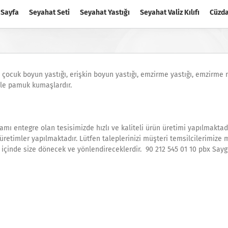
 Sayfa
Seyahat Seti
Seyahat Yastığı
Seyahat Valiz Kılıfı
Cüzd
ğı, çocuk boyun yastığı, erişkin boyun yastığı, emzirme yastığı, emzirme 
ule pamuk kumaşlardır.
amı entegre olan tesisimizde hızlı ve kaliteli ürün üretimi yapılmaktadı
üretimler yapılmaktadır. Lütfen taleplerinizi müşteri temsilcilerimize ma
çinde size dönecek ve yönlendireceklerdir. 90 212 545 01 10 pbx Saygı