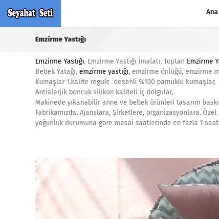
Skip
Ana
to
content
Emzirme Yastığı
Emzirme Yastığı
, Emzirme Yastığı İmalatı, Toptan
Emzirme Y
Bebek Yatağı,
emzirme yastığı
, emzirme önlüğü, emzirme m
Kumaşlar 1.kalite regule desenli %100 pamuklu kumaşlar,
Antialerjik boncuk silikon kaliteli iç dolgular,
Makinede yıkanabilir anne ve bebek ürünleri tasarım baskı 
Fabrikamızda, Ajanslara, Şirketlere, organizasyonlara, Özel 
yoğunluk durumuna göre mesai saatlerinde en fazla 1 saat i