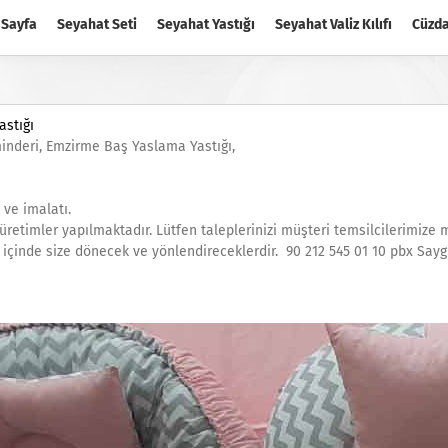
 Sayfa
Seyahat Seti
Seyahat Yastığı
Seyahat Valiz Kılıfı
Cüzd
astığı
inderi, Emzirme Baş Yaslama Yastığı,
ve imalatı.
üretimler yapılmaktadır. Lütfen taleplerinizi müşteri temsilcilerimize ma
çinde size dönecek ve yönlendireceklerdir. 90 212 545 01 10 pbx Saygı