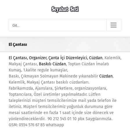
Skip
to
content
Git...
El Çantası
El Çantası
, Organizer, Çanta İçi Düzenleyici,
Cüzdan
, Kalemlik,
Makyaj Çantası,
Baskılı Cüzdan
, Toptan Cüzdan İmalatı
Kumaş, 1.kalite regule kumaşlar,
Baskı, Çıkmayan Solmayan Makinede yıkanabilir
Cüzdan
,
Kalemlik, Makyaj Çantası baskılı cüzdanları.
Fabrikamızda, Ajanslara, Şirketlere, organizasyonlara,
Toptancılara, Özel üretimler yapılmaktadır. Lütfen
taleplerinizi müşteri temsilcilerimize mail yada telefon ile
iletiniz. Müşteri temsilcilerimiz yoğunluk durumuna göre
mesai saatlerinde en fazla 1 saat içinde size dönecek ve
yönlendireceklerdir. 90 212 545 01 10 pbx Saygılarımızla.
GSM: 0554 576 67 85 whatsapp