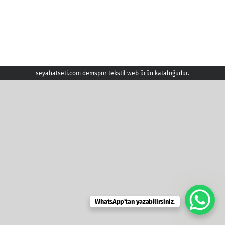
seyahatseti.com demspor tekstil web ürün kataloğudur.
WhatsApp'tan yazabilirsiniz.