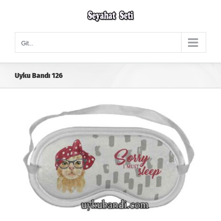
Skip
to
content
Git...
Uyku Bandı 126