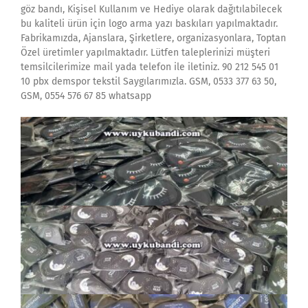
göz bandı, Kişisel Kullanım ve Hediye olarak dağıtılabilecek
bu kaliteli ürün için logo arma yazı baskıları yapılmaktadır.
Fabrikamızda, Ajanslara, Şirketlere, organizasyonlara, Toptan
Özel üretimler yapılmaktadır. Lütfen taleplerinizi müşteri
temsilcilerimize mail yada telefon ile iletiniz. 90 212 545 01
10 pbx demspor tekstil Saygılarımızla. GSM, 0533 377 63 50,
GSM, 0554 576 67 85 whatsapp