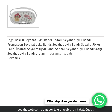
Tags:
Baskılı Seyahat Uyku Bandı
,
Logolu Seyahat Uyku Bandı
,
Promosyon Seyahat Uyku Bandı
,
Seyahat Uyku Bandı
,
Seyahat Uyku
Bandı İmalatı
,
Seyahat Uyku Bandı Satınal
,
Seyahat Uyku Bandı Satışı
,
Seyahat
Seyahat Uyku Bandı Üretimi
|
yorumlar kapalı
Uyku
Devamı
Bandı
için
WhatsApp'tan yazabilirsiniz.
seyahatseti.com demspor tekstil web ürün kataloğudur.