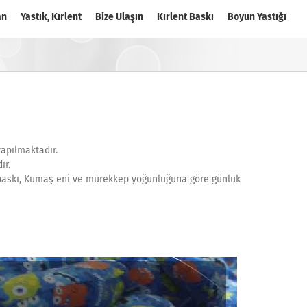
an
Yastık, Kırlent
Bize Ulaşın
Kırlent Baskı
Boyun Yastığı
yapılmaktadır.
ır.
ık baskı, Kumaş eni ve mürekkep yoğunluğuna göre günlük