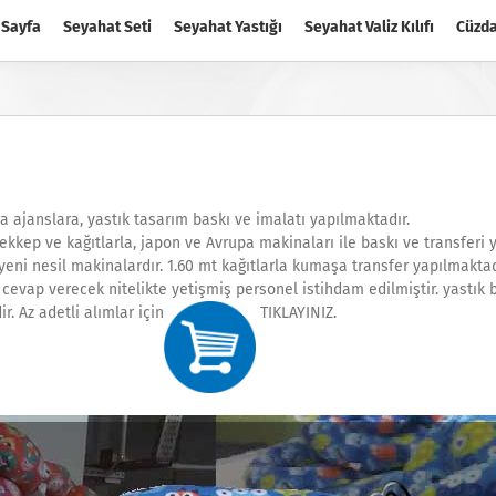
 Sayfa
Seyahat Seti
Seyahat Yastığı
Seyahat Valiz Kılıfı
Cüzd
a ajanslara, yastık tasarım baskı ve imalatı yapılmaktadır.
ekkep ve kağıtlarla, japon ve Avrupa makinaları ile baskı ve transferi 
ni nesil makinalardır. 1.60 mt kağıtlarla kumaşa transfer yapılmaktad
a cevap verecek nitelikte yetişmiş personel istihdam edilmiştir. yast
. Az adetli alımlar için
TIKLAYINIZ.