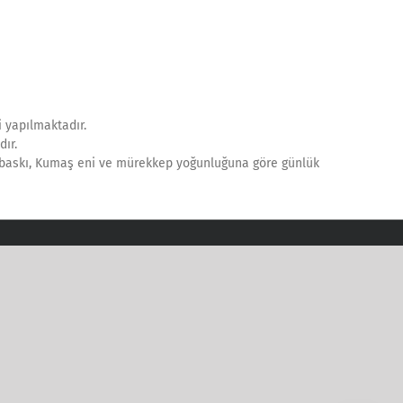
i yapılmaktadır.
ır.
nt baskı, Kumaş eni ve mürekkep yoğunluğuna göre günlük