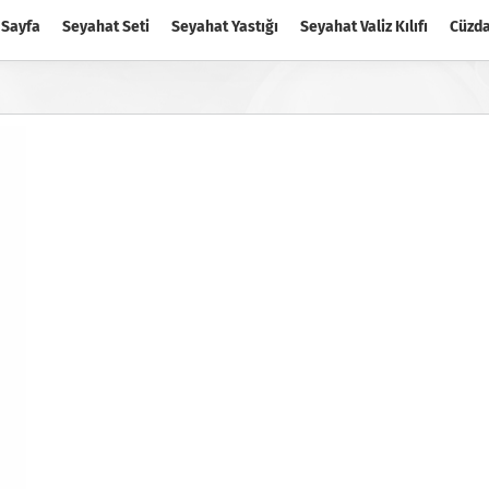
 Sayfa
Seyahat Seti
Seyahat Yastığı
Seyahat Valiz Kılıfı
Cüzd