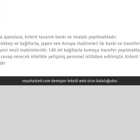
a ajanslara, kırlent tasarım baskı ve imalatı yapılmaktadır.
rekkep ve kağıtlarla, japon vee Avrupa makineleri ile baskı ve transfer
ni nesil makineleridir. 1.60 mt kağıtlarla kumaşa transfer yapılmaktad
 cevap verecek nitelikte yetişmiş personel istihdam edilmiştir. Kırle
dir
seyahatseti.com demspor tekstil web ürün kataloğudur.