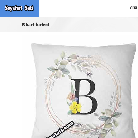
Skip
Ana
to
content
B harf-kırlent