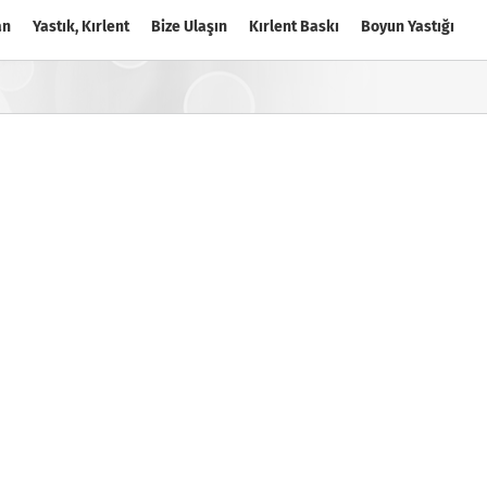
an
Yastık, Kırlent
Bize Ulaşın
Kırlent Baskı
Boyun Yastığı