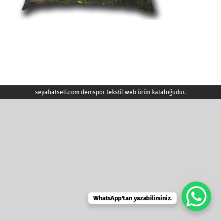
seyahatseti.com demspor tekstil web ürün kataloğudur.
WhatsApp'tan yazabilirsiniz.