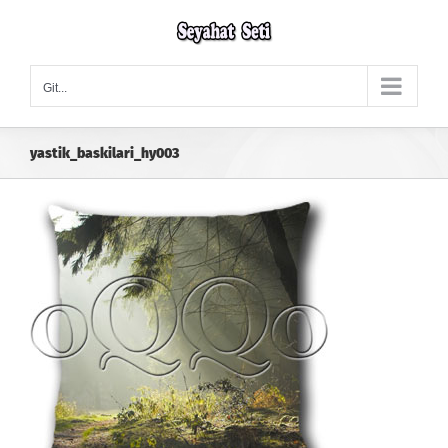
Skip
to
content
Git...
yastik_baskilari_hy003