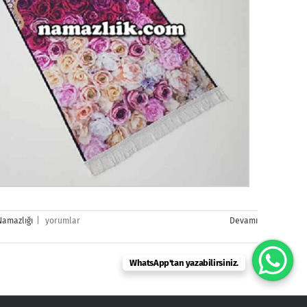
Çocuk
Namazlığı
|
yorumlar
Devamı
Namazlığı
için
WhatsApp'tan yazabilirsiniz.