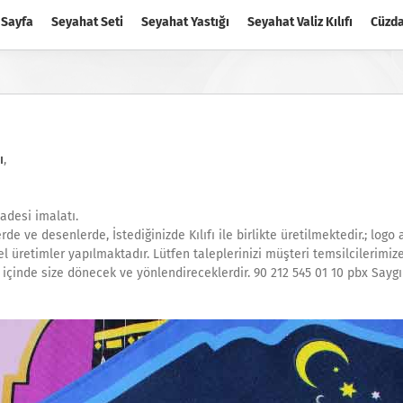
 Sayfa
Seyahat Seti
Seyahat Yastığı
Seyahat Valiz Kılıfı
Cüzd
ı
,
adesi imalatı.
e ve desenlerde, İstediğinizde Kılıfı ile birlikte üretilmektedir.; logo 
l üretimler yapılmaktadır. Lütfen taleplerinizi müşteri temsilcilerimize 
çinde size dönecek ve yönlendireceklerdir. 90 212 545 01 10 pbx Saygıl