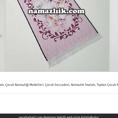
atı
,
Çocuk Namazlığı Modelleri
,
Çocuk Seccadesi
,
Namazlık İmalatı
,
Toptan Çocuk 
seyahatseti.com demspor tekstil web ürün kataloğudur.