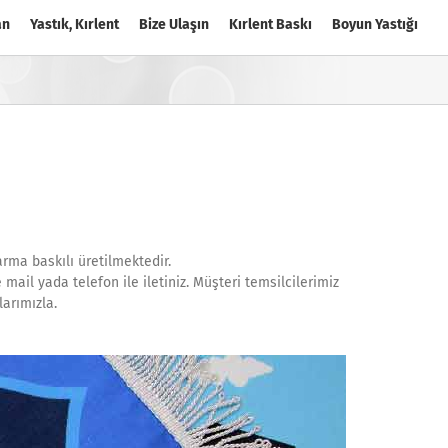
an
Yastık, Kırlent
Bize Ulaşın
Kırlent Baskı
Boyun Yastığı
arma baskılı üretilmektedir.
mail yada telefon ile iletiniz. Müşteri temsilcilerimiz
arımızla.