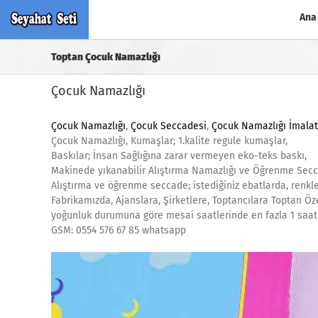
Skip
Ana
to
content
Toptan Çocuk Namazlığı
Çocuk Namazlığı
Çocuk Namazlığı
,
Çocuk Seccadesi
,
Çocuk Namazlığı İmalat
Çocuk Namazlığı, Kumaşlar; 1.kalite regule kumaşlar,
Baskılar; İnsan Sağlığına zarar vermeyen eko-teks baskı,
Makinede yıkanabilir Alıştırma Namazlığı ve Öğrenme Secc
Alıştırma ve öğrenme seccade; istediğiniz ebatlarda, renklerd
Fabrikamızda, Ajanslara, Şirketlere, Toptancılara Toptan Öze
yoğunluk durumuna göre mesai saatlerinde en fazla 1 saat i
GSM: 0554 576 67 85 whatsapp