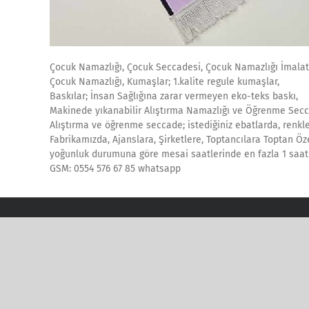
Çocuk Namazlığı, Çocuk Seccadesi, Çocuk Namazlığı İmalat
Çocuk Namazlığı, Kumaşlar; 1.kalite regule kumaşlar,
Baskılar; İnsan Sağlığına zarar vermeyen eko-teks baskı,
Makinede yıkanabilir Alıştırma Namazlığı ve Öğrenme Secc
Alıştırma ve öğrenme seccade; istediğiniz ebatlarda, renklerd
Fabrikamızda, Ajanslara, Şirketlere, Toptancılara Toptan Öze
yoğunluk durumuna göre mesai saatlerinde en fazla 1 saat i
GSM: 0554 576 67 85 whatsapp