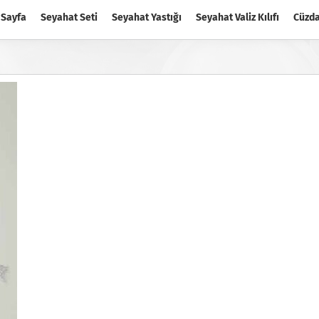
 Sayfa
Seyahat Seti
Seyahat Yastığı
Seyahat Valiz Kılıfı
Cüzd