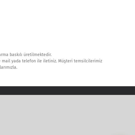
arma baskılı üretilmektedir.
mail yada telefon ile iletiniz. Müşteri temsilcilerimiz
arımızla.