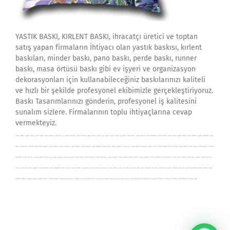
YASTIK BASKI, KIRLENT BASKI, ihracatçı üretici ve toptan
satış yapan firmaların İhtiyacı olan yastık baskısı, kırlent
baskıları, minder baskı, pano baskı, perde baskı, runner
baskı, masa örtüsü baskı gibi ev işyeri ve organizasyon
dekorasyonları için kullanabileceğiniz baskılarınızı kaliteli
ve hızlı bir şekilde profesyonel ekibimizle gerçekleştiriyoruz.
Baskı Tasarımlarınızı gönderin, profesyonel iş kalitesini
sunalım sizlere. Firmalarının toplu ihtiyaçlarına cevap
vermekteyiz.
yastık imalatı, yastık sipariş, yastık imalat, yastık siparişi, yastık satın al, yastık modelleri, yastık modeli, yastık model, yastık yap, yastık yapımı, yastık yaptırma, yastık baskı, yastık baskısı, yastık baskıları, yastık üretimi, yastık üretim, yastık üretici, yastık üreticisi, yastık üreticileri, yastık
fason, yastık fason üretimi, yastık fason imalatı, yastık renkleri, yastık örnekleri, yastık çeşitleri, yastık tasarımı, yastık tasarlama, yastık fiyatı, yastık fiyatları, toptan spor forma, yastık toptancısı, yastık üretici, kırlent imalatı, kırlent sipariş, kırlent imalat, kırlent siparişi, kırlent satın al, kırlent
modelleri, kırlent modeli, kırlent model, kırlent yap, kırlent yapımı, kırlent yaptırma, kırlent baskı, kırlent baskısı, kırlent baskıları, kırlent üretimi, kırlent üretim, kırlent üretici, kırlent üreticisi, kırlent üreticileri, kırlent fason, kırlent fason üretimi, kırlent fason imalatı, kırlent renkleri,
kırlent örnekleri, kırlent çeşitleri, kırlent tasarımı, kırlent tasarlama, kırlent fiyatı, kırlent fiyatları, toptan spor forma, kırlent toptancısı, kırlent üretici, yastık dekoratif güzel dekoratif yastık modelleri dekoratif yastıklar ortopedik yastıklar dekoratif yastıklar modelleri resimli yastıklar kalpli
yastıklar baskılı yastıklar ilginç yastıklar dekor yastıklar desenli yastıklar dekorasyon yastıklar süs yastıkları kırlent kılıfı kırlent yastık hediye yastık sevgılıye hedıye isme özel hediye fotoğraf hediye sevgiline hediye özel hediye resimli yastık sevgiliye resimli yastık