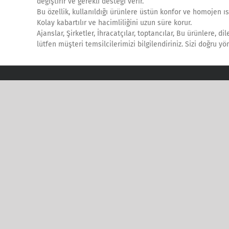
değiştirir ve gerekli desteği verir.
Bu özellik, kullanıldığı ürünlere üstün konfor ve homojen ısı 
Kolay kabartılır ve hacimliliğini uzun süre korur.
Ajanslar, Şirketler, İhracatçılar, toptancılar, Bu ürünlere, d
lütfen müşteri temsilcilerimizi bilgilendiriniz. Sizi doğru 