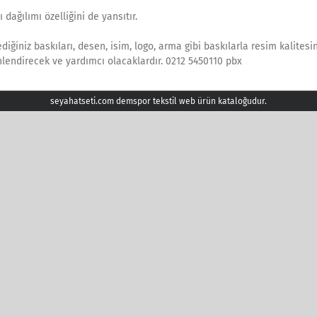
dağılımı özelliğini de yansıtır.
ilediğiniz baskıları, desen, isim, logo, arma gibi baskılarla resim kalites
yönlendirecek ve yardımcı olacaklardır. 0212 5450110 pbx
seyahatseti.com demspor tekstil web ürün kataloğudur.