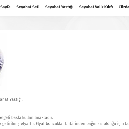
 Sayfa
Seyahat Seti
Seyahat Yastığı
Seyahat Valiz Kılıfı
Cüzd
ahat Yastığı,
lgeli baskı kullanılmaktadır.
 getirilmiş elyaftır. Elyaf boncuklar birbirinden bağımsız olduğu için 