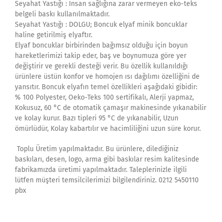
Seyahat Yastığı : İnsan sağlığına zarar vermeyen eko-teks
belgeli baskı kullanılmaktadır.
Seyahat Yastığı : DOLGU; Boncuk elyaf minik boncuklar
haline getirilmiş elyaftır.
Elyaf boncuklar birbirinden bağımsız olduğu için boyun
hareketlerimizi takip eder, baş ve boynumuza göre yer
değiştirir ve gerekli desteği verir. Bu özellik kullanıldığı
ürünlere üstün konfor ve homojen ısı dağılımı özelliğini de
yansıtır. Boncuk elyafın temel özellikleri aşağıdaki gibidir:
% 100 Polyester, Oeko-Teks 100 sertifikalı, Alerji yapmaz,
Kokusuz, 60 °C de otomatik çamaşır makinesinde yıkanabilir
ve kolay kurur. Bazı tipleri 95 °C de yıkanabilir, Uzun
ömürlüdür, Kolay kabartılır ve hacimliliğini uzun süre korur.
Toplu Üretim yapılmaktadır. Bu ürünlere, dilediğiniz
baskıları, desen, logo, arma gibi baskılar resim kalitesinde
fabrikamızda üretimi yapılmaktadır. Taleplerinizle ilgili
lütfen müşteri temsilcilerimizi bilgilendiriniz. 0212 5450110
pbx