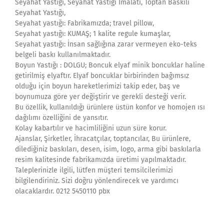
Seyahat Yastığı, Seyahat Yastığı İmalatı, Toptan Baskılı
Seyahat Yastığı,
Seyahat yastığı: Fabrikamızda; travel pillow,
Seyahat yastığı: KUMAŞ; 1 kalite regule kumaşlar,
Seyahat yastığı: İnsan sağlığına zarar vermeyen eko-teks
belgeli baskı kullanılmaktadır.
Boyun Yastığı : DOLGU; Boncuk elyaf minik boncuklar haline
getirilmiş elyaftır. Elyaf boncuklar birbirinden bağımsız
olduğu için boyun hareketlerimizi takip eder, baş ve
boynumuza göre yer değiştirir ve gerekli desteği verir.
Bu özellik, kullanıldığı ürünlere üstün konfor ve homojen ısı
dağılımı özelliğini de yansıtır.
Kolay kabartılır ve hacimliliğini uzun süre korur.
Ajanslar, Şirketler, İhracatçılar, toptancılar, Bu ürünlere,
dilediğiniz baskıları, desen, isim, logo, arma gibi baskılarla
resim kalitesinde fabrikamızda üretimi yapılmaktadır.
Taleplerinizle ilgili, lütfen müşteri temsilcilerimizi
bilgilendiriniz. Sizi doğru yönlendirecek ve yardımcı
olacaklardır. 0212 5450110 pbx