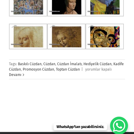
Tags:
Baskılı Cüzdan
,
Cüzdan
,
Cüzdan İmalatı
,
Hediyelik Cüzdan
,
Kadife
Cüzdan
Cüzdan
,
Promosyon Cüzdan
,
Toptan Cüzdan
|
yorumlar kapalı
için
Devamı
WhatsApp'tan yazabilirsiniz.