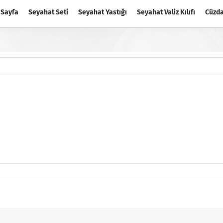
 Sayfa
Seyahat Seti
Seyahat Yastığı
Seyahat Valiz Kılıfı
Cüzd