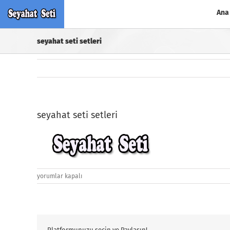
Skip
Ana
to
content
seyahat seti setleri
seyahat seti setleri
seyahat
yorumlar kapalı
seti
setleri
için
Platformunuzu seçin ve Paylaşın!