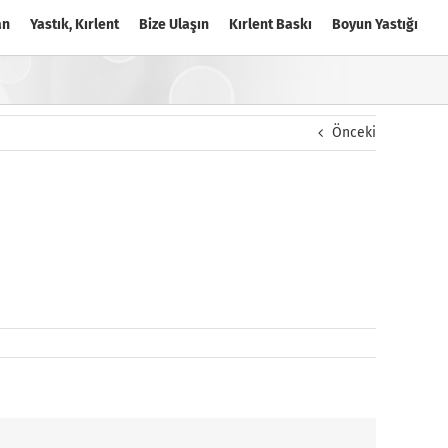
an
Yastık, Kırlent
Bize Ulaşın
Kırlent Baskı
Boyun Yastığı
Önceki