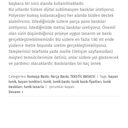
başkaca bir sürü alanda kullanılmaktadır.
Biz yıllardır Sizlere dijital sublimasyon baskılar üretiyoruz.
Polyester kumaş kullanacağınız her alanda bizden destek
alabilirsiniz. Dilediğinizde sizlere parça pano baskılar
üretiyoruz. İstediğinizde metraj baskılar üretiyoruz. Önemli
olan sizin düşündüğünüz projeye uygun tasarım ve baskı
gerçekleştirebilmemizdir. Biz sizlere en fazla 1.60 mt ende
yüzlerce metre boyunda üretim gerçekleştirebiliyoruz.
Taleplerinizi telefonla yada maille (iletişim sayfamızdan)
müşteri temsilcilerimize iletiniz. onlar sizlere yol gösterecek
ve yardımcı olacaklardır. Baskılardan bir kaç örnek
Categories:
Kumaşa Baskı
,
Parça Baskı
,
TEKSTİL BASKISI
|
Tags:
bayan
tunik
,
bayan tunikleri
,
tunik
,
tunik baskı
,
tunik baskı fiyatları
,
tunik
Tunik
baskıları
,
tunik tasarla
|
yorumlar kapalı
Baskı
Devamı
için