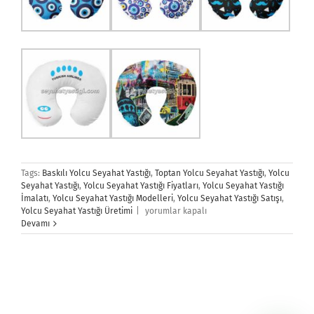
Tags:
Baskılı Yolcu Seyahat Yastığı
,
Toptan Yolcu Seyahat Yastığı
,
Yolcu
Seyahat Yastığı
,
Yolcu Seyahat Yastığı Fiyatları
,
Yolcu Seyahat Yastığı
İmalatı
,
Yolcu Seyahat Yastığı Modelleri
,
Yolcu Seyahat Yastığı Satışı
,
Yolcu
Yolcu Seyahat Yastığı Üretimi
|
yorumlar kapalı
Seyahat
Devamı
Yastığı
için