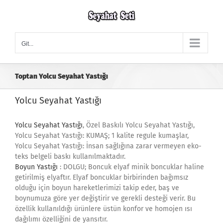
Skip
to
content
Git...
Toptan Yolcu Seyahat Yastığı
Yolcu Seyahat Yastığı
Yolcu Seyahat Yastığı
, Özel Baskılı Yolcu Seyahat Yastığı,
Yolcu Seyahat Yastığı: KUMAŞ; 1 kalite regule kumaşlar,
Yolcu Seyahat Yastığı: İnsan sağlığına zarar vermeyen eko-
teks belgeli baskı kullanılmaktadır.
Boyun Yastığı
: DOLGU; Boncuk elyaf minik boncuklar haline
getirilmiş elyaftır. Elyaf boncuklar birbirinden bağımsız
olduğu için boyun hareketlerimizi takip eder, baş ve
boynumuza göre yer değiştirir ve gerekli desteği verir. Bu
özellik kullanıldığı ürünlere üstün konfor ve homojen ısı
dağılımı özelliğini de yansıtır.