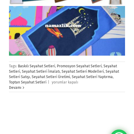
Tags:
Baskılı Seyahat Setleri
,
Promosyon Seyahat Setleri
,
Seyahat
Setleri
,
Seyahat Setleri İmalatı
,
Seyahat Setleri Modelleri
,
Seyahat
Setleri Satışı
,
Seyahat Setleri Üretimi
,
Seyahat Setleri Yaptırma
,
Seyahat
Toptan Seyahat Setleri
|
yorumlar kapalı
Setleri
Devamı
için