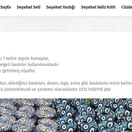
 Sayfa
Seyahat Seti
Seyahat Yastığı
Seyahat Valiz Kılıfı
Cüzd
; 1 kalite regule kumaşlar,
lgeli baskılar kullanılmaktadır.
getirilmiş elyaftır.
toptan, dilediğiniz baskıları, desen, logo, arma gibi baskılarla resim kal
doğru yönlendirecek ve yardımcı olacaklardır. 0212 5450110 pbx