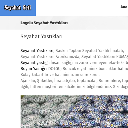
Skip
Ana
to
content
Logolu Seyahat Yastıkları
Seyahat Yastıkları
Seyahat Yastıkları
, Baskılı Toptan Seyahat Yastık İmalatı,
Seyahat Yastıkları: Fabrikamızda, Seyahat Yastıkları: KUMAŞ
Seyahat yastığı
: İnsan sağlığına zarar vermeyen eko-teks be
Boyun Yastığı
: DOLGU; Boncuk elyaf minik boncuklar haline 
Kolay kabartılır ve hacmini uzun süre korur.
Ajanslar, Şirketler, İhracatçılar, toptancılar, Bu ürünlere, 
ilgili, lütfen müşteri temsilcilerimizi bilgilendiriniz. Sizi 