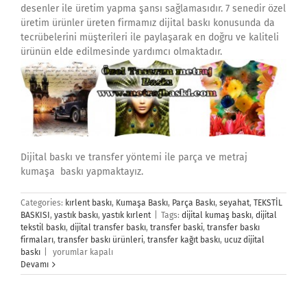
desenler ile üretim yapma şansı sağlamasıdır. 7 senedir özel
üretim ürünler üreten firmamız dijital baskı konusunda da
tecrübelerini müşterileri ile paylaşarak en doğru ve kaliteli
ürünün elde edilmesinde yardımcı olmaktadır.
Dijital baskı ve transfer yöntemi ile parça ve metraj
kumaşa baskı yapmaktayız.
Categories:
kırlent baskı
,
Kumaşa Baskı
,
Parça Baskı
,
seyahat
,
TEKSTİL
BASKISI
,
yastık baskı
,
yastık kırlent
|
Tags:
dijital kumaş baskı
,
dijital
tekstil baskı
,
dijital transfer baskı
,
transfer baski
,
transfer baskı
firmaları
,
transfer baskı ürünleri
,
transfer kağıt baskı
,
ucuz dijital
Dijital
baskı
|
yorumlar kapalı
Transfer
Devamı
Baskı
için