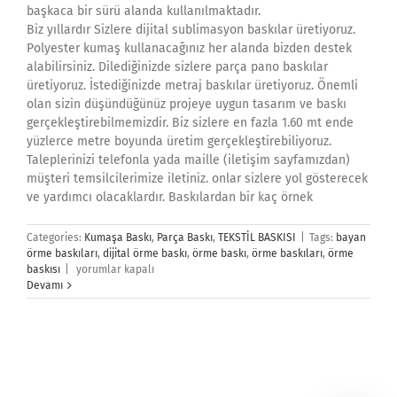
başkaca bir sürü alanda kullanılmaktadır.
Biz yıllardır Sizlere dijital sublimasyon baskılar üretiyoruz.
Polyester kumaş kullanacağınız her alanda bizden destek
alabilirsiniz. Dilediğinizde sizlere parça pano baskılar
üretiyoruz. İstediğinizde metraj baskılar üretiyoruz. Önemli
olan sizin düşündüğünüz projeye uygun tasarım ve baskı
gerçekleştirebilmemizdir. Biz sizlere en fazla 1.60 mt ende
yüzlerce metre boyunda üretim gerçekleştirebiliyoruz.
Taleplerinizi telefonla yada maille (iletişim sayfamızdan)
müşteri temsilcilerimize iletiniz. onlar sizlere yol gösterecek
ve yardımcı olacaklardır. Baskılardan bir kaç örnek
Categories:
Kumaşa Baskı
,
Parça Baskı
,
TEKSTİL BASKISI
|
Tags:
bayan
örme baskıları
,
dijital örme baskı
,
örme baskı
,
örme baskıları
,
örme
Örme
baskısı
|
yorumlar kapalı
Baskı
Devamı
için