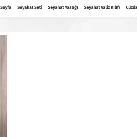
 Sayfa
Seyahat Seti
Seyahat Yastığı
Seyahat Valiz Kılıfı
Cüzd