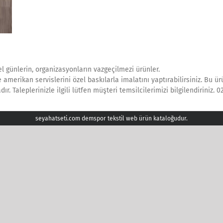
 günlerin, organizasyonların vazgeçilmezi ürünler.
merikan servislerini özel baskılarla imalatını yaptırabilirsiniz. Bu ürün
. Taleplerinizle ilgili lütfen müşteri temsilcilerimizi bilgilendiriniz. 
seyahatseti.com demspor tekstil web ürün kataloğudur.