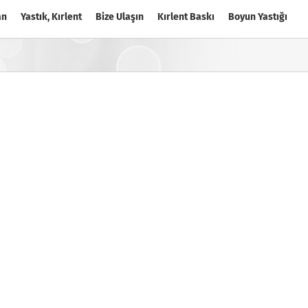
an
Yastık, Kırlent
Bize Ulaşın
Kırlent Baskı
Boyun Yastığı