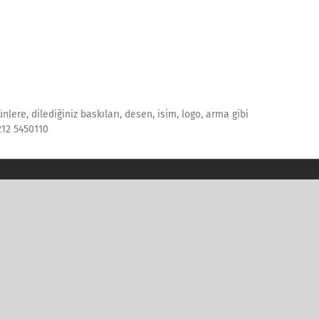
lere, dilediğiniz baskıları, desen, isim, logo, arma gibi
0212 5450110