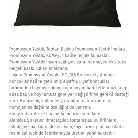
Promosyon Yastık, Toptan Baskılı Promosyon Yastık İmalatı ,
Promosyon Yastık, KUMAŞ; 1 kalite regule kumaşlar,
Promosyon Yastık: İnsan sağlığına zarar vermeyen eko-teks
belgeli baskı kullanılmaktadır.
Logolu Promosyon Yastık : DOLGU; Boncuk elyaf minik
boncuklar haline getirilmiş elyaftır. Elyaf boncuklar
birbirinden bağımsız olduğu için boyun hareketlerimizi takip
eder, baş ve boynumuza göre yer değiştirir ve gerekli desteği
verir. Bu özellik, kullanıldığı ürünlere üstün konfor ve
homojen ısı dağılımı özelliğini de yansıtır.
Kolay kabartılır ve hacimliliğini uzun süre korur.
Ajanslar, Şirketler, İhracatçılar, toptancılar, Bu ürünlere,
dilediğiniz baskıları, desen, isim, logo, arma gibi baskılarla
resim kalitesinde fabrikamızda üretimi yapılmaktadır.