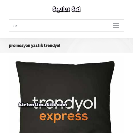
Skip
to
content
Git...
promosyon yastık trendyol