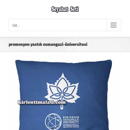
Skip
to
content
Git...
promosyon yastık osmangazi-üniversitesi