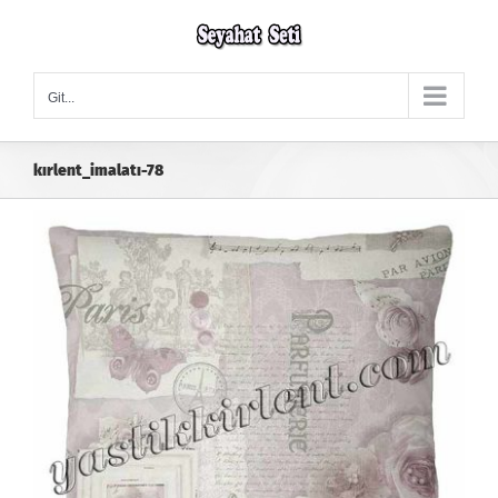
Skip
to
content
Git...
kırlent_imalatı-78