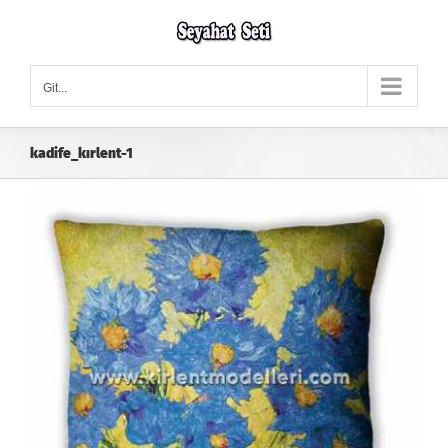
Skip
to
content
Git...
kadife_kırlent-1