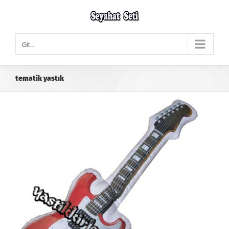
Skip
to
content
Git...
tematik yastık