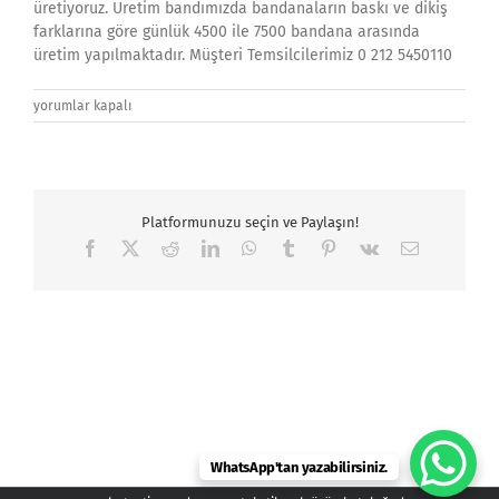
üretiyoruz. Üretim bandımızda bandanaların baskı ve dikiş
farklarına göre günlük 4500 ile 7500 bandana arasında
üretim yapılmaktadır. Müşteri Temsilcilerimiz 0 212 5450110
chp
yorumlar kapalı
Buff,
Boyunluk
Buff
İmalatı,
Toptan
Platformunuzu seçin ve Paylaşın!
Buff,
Buff
Facebook
X
Reddit
LinkedIn
WhatsApp
Tumblr
Pinterest
Vk
E-
posta
Satışı
için
WhatsApp'tan yazabilirsiniz.