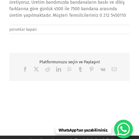
üretiyoruz. Üretim bandımızda bandanaların baskı ve dikiş
farklarına göre günlük 4500 ile 7500 bandana arasında
üretim yapılmaktadır. Müşteri Temsilcilerimiz 0 212 5450110
akparti
yorumlar kapalı
Buff,
Boyunluk
Buff
İmalatı,
Toptan
Platformunuzu seçin ve Paylaşın!
Buff,
Buff
Facebook
X
Reddit
LinkedIn
WhatsApp
Tumblr
Pinterest
Vk
E-
posta
Satışı
için
WhatsApp'tan yazabilirsiniz.