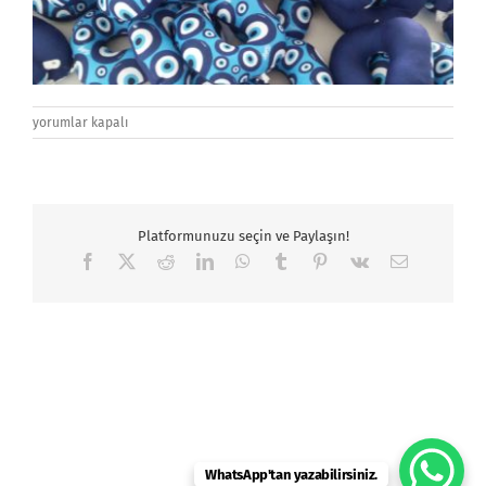
yastık-
yorumlar kapalı
imalat
için
Platformunuzu seçin ve Paylaşın!
Facebook
X
Reddit
LinkedIn
WhatsApp
Tumblr
Pinterest
Vk
E-
posta
WhatsApp'tan yazabilirsiniz.