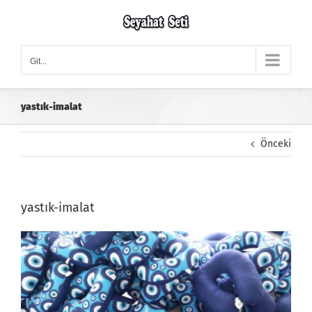
Skip
to
content
Git...
yastık-imalat
Önceki
yastık-imalat